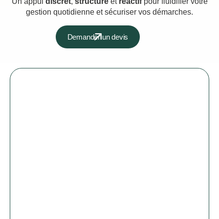
Un appui
discret
,
structuré
et
réactif
pour fluidifier votre
gestion quotidienne et sécuriser vos démarches.
Demander un devis