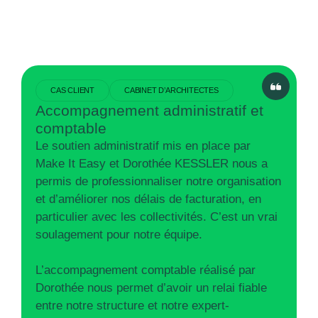
CAS CLIENT
CABINET D’ARCHITECTES
Accompagnement administratif et
comptable
Le soutien administratif mis en place par
Make It Easy et Dorothée KESSLER nous a
permis de professionnaliser notre organisation
et d’améliorer nos délais de facturation, en
particulier avec les collectivités. C’est un vrai
soulagement pour notre équipe.
L’accompagnement comptable réalisé par
Dorothée nous permet d’avoir un relai fiable
entre notre structure et notre expert-