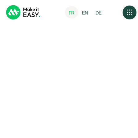
FR
EN
DE
Cas cl