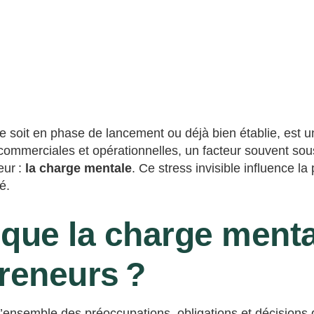
le soit en phase de lancement ou déjà bien établie, est u
 commerciales et opérationnelles, un facteur souvent sous
eur :
la charge mentale
. Ce stress invisible influence la 
é.
 que la charge ment
preneurs ?
’ensemble des préoccupations, obligations et décisions